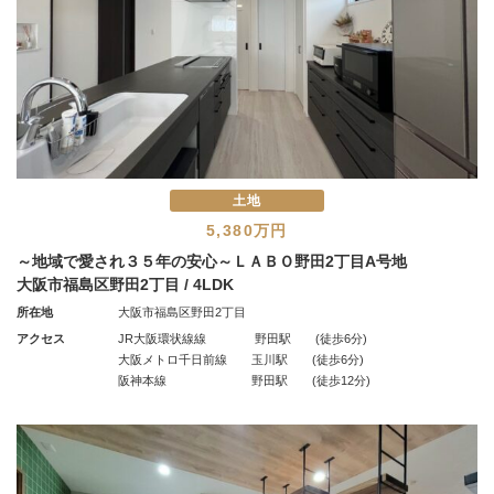
土地
5,380万円
～地域で愛され３５年の安心～ＬＡＢＯ野田2丁目A号地
大阪市福島区野田2丁目 / 4LDK
所在地
大阪市福島区野田2丁目
アクセス
JR大阪環状線線 野田駅 (徒歩6分)
大阪メトロ千日前線 玉川駅 (徒歩6分)
阪神本線 野田駅 (徒歩12分)