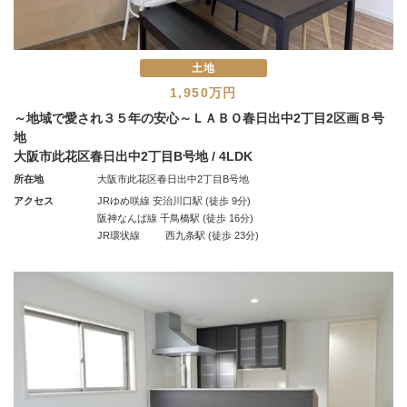
土地
1,950万円
～地域で愛され３５年の安心～ＬＡＢＯ春日出中2丁目2区画Ｂ号
地
大阪市此花区春日出中2丁目B号地 / 4LDK
所在地
大阪市此花区春日出中2丁目B号地
アクセス
JRゆめ咲線 安治川口駅 (徒歩 9分)
阪神なんば線 千鳥橋駅 (徒歩 16分)
JR環状線 西九条駅 (徒歩 23分)