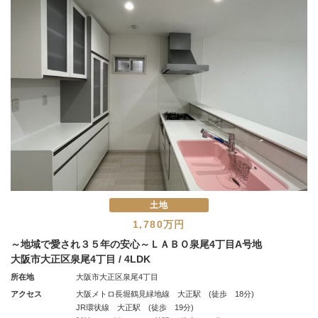
土地
1,780万円
～地域で愛され３５年の安心～ＬＡＢＯ泉尾4丁目A号地
大阪市大正区泉尾4丁目 / 4LDK
所在地
大阪市大正区泉尾4丁目
アクセス
大阪メトロ長堀鶴見緑地線 大正駅 (徒歩 18分)
JR環状線 大正駅 (徒歩 19分)