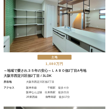
土地
1,080万円
～地域で愛され３５年の安心～ＬＡＢＯ佃2丁目A号地
大阪市西淀川区佃2丁目 / 3LDK
所在地
大阪市西淀川区佃2丁目
アクセス
阪神本線 千船駅 徒歩４分
阪神なんば線 出来島駅 徒歩21分
JR東西線 御幣島駅 徒歩17分