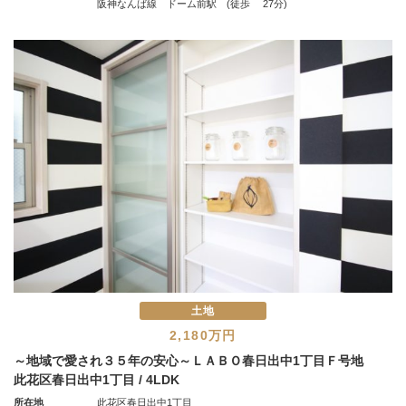
阪神なんば線 ドーム前駅 (徒歩 27分)
土地
2,180万円
～地域で愛され３５年の安心～ＬＡＢＯ春日出中1丁目Ｆ号地
此花区春日出中1丁目 / 4LDK
所在地
此花区春日出中1丁目