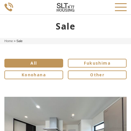
Sale
Home
>
Sale
All
Fukushima
Konohana
Other