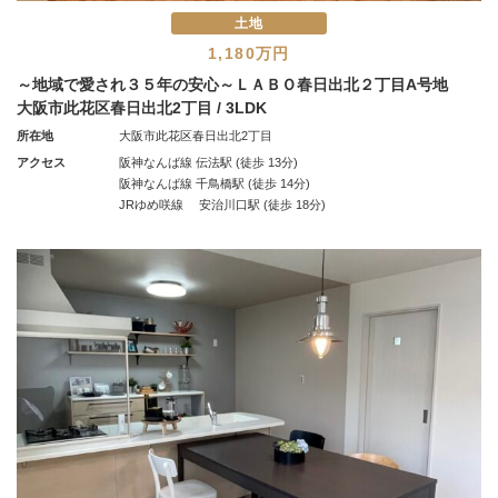
土地
1,180万円
～地域で愛され３５年の安心～ＬＡＢＯ春日出北２丁目A号地
大阪市此花区春日出北2丁目 / 3LDK
所在地
大阪市此花区春日出北2丁目
アクセス
阪神なんば線 伝法駅 (徒歩 13分)
阪神なんば線 千鳥橋駅 (徒歩 14分)
JRゆめ咲線 安治川口駅 (徒歩 18分)