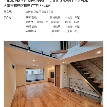
～地域で愛され３5年の安心～ＬＡＢＯ福島4丁目Ａ号地
大阪市福島区福島4丁目 / 4LDK
所在地
大阪市福島区福島4丁目
アクセス
JR東西線 新福島駅 (徒歩 5分)
大阪M千日前線 野田阪神駅 (徒歩 8分)
JR環状線 福島駅 (徒歩 8分)
阪神本線 福島駅 (徒歩 8分)