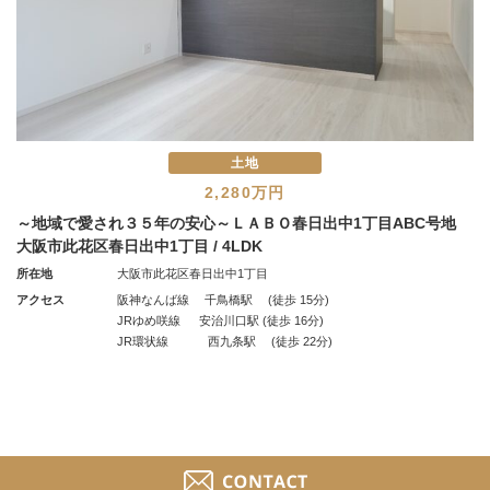
土地
2,280万円
～地域で愛され３５年の安心～ＬＡＢＯ春日出中1丁目ABC号地
大阪市此花区春日出中1丁目 / 4LDK
所在地
大阪市此花区春日出中1丁目
アクセス
阪神なんば線 千鳥橋駅 (徒歩 15分)
JRゆめ咲線 安治川口駅 (徒歩 16分)
JR環状線 西九条駅 (徒歩 22分)